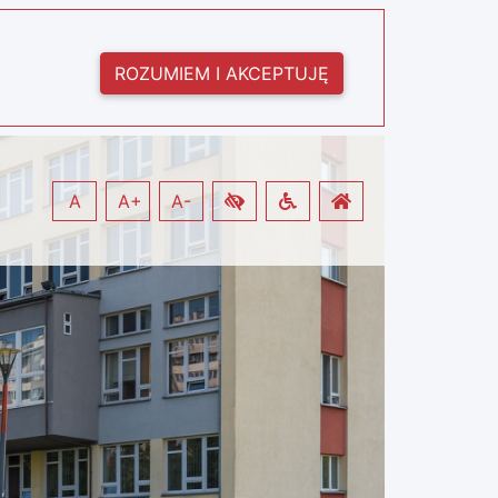
ROZUMIEM I AKCEPTUJĘ
A
A+
A-