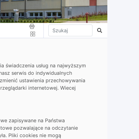
Wpisz tekst do wyszukania
Szukaj
nia świadczenia usług na najwyższym
nasz serwis do indywidualnych
 zmienić ustawienia przechowywania
zeglądarki internetowej. Wiecej
stowe zapisywane na Państwa
kstowe pozwalające na odczytanie
ła. Pliki cookies nie mogą