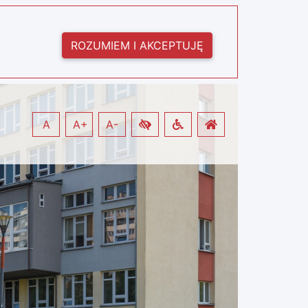
ROZUMIEM I AKCEPTUJĘ
A
A+
A-